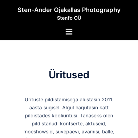
Skip
Sten-Ander Ojakallas Photography
to
Stenfo OÜ
content
Toggle
menu
Üritused
Ürituste pildistamisega alustasin 2011.
aasta sügisel. Algul harjutasin kätt
pildistades kooliüritusi. Tänaseks olen
pildistanud: kontserte, aktuseid,
moeshowsid, suvepäevi, avamisi, balle,