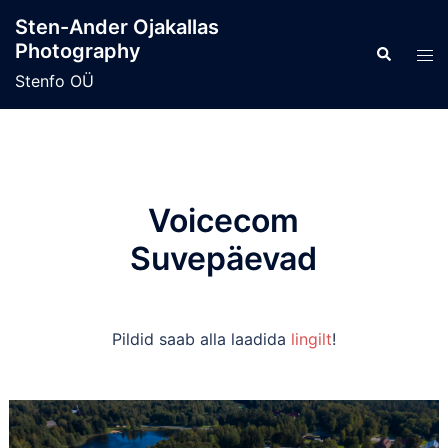
Skip
Sten-Ander Ojakallas
to
Photography
Search
Tog
content
men
Stenfo OÜ
Voicecom
Suvepäevad
Pildid saab alla laadida
lingilt
!