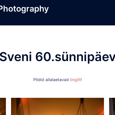
 Photography
Sveni 60.sünnipäe
Pildid allalaetavad
lingilt
!