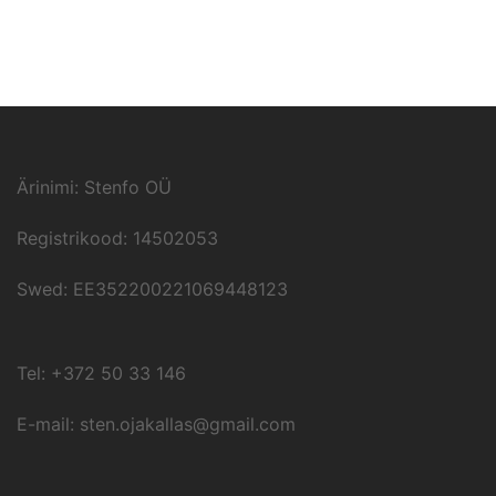
Ärinimi: Stenfo OÜ
Registrikood: 14502053
Swed: EE352200221069448123
Tel: +372 50 33 146
E-mail: sten.ojakallas@gmail.com