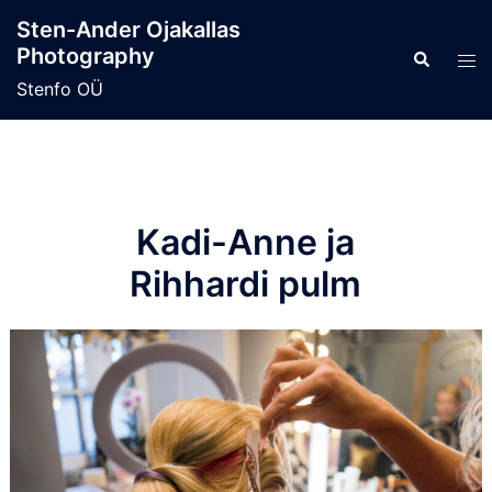
Skip
Sten-Ander Ojakallas
to
Photography
Search
Tog
content
men
Stenfo OÜ
Kadi-Anne ja
Rihhardi pulm