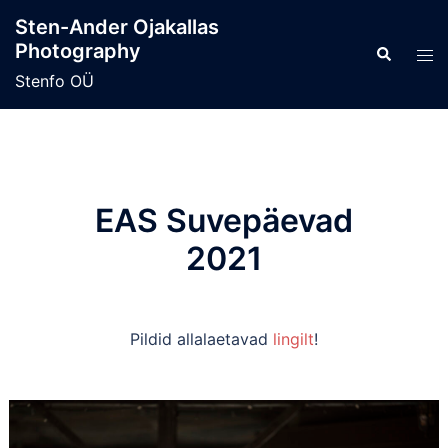
Skip
Sten-Ander Ojakallas
to
Photography
Search
Tog
content
men
Stenfo OÜ
EAS Suvepäevad
2021
Pildid allalaetavad
lingilt
!