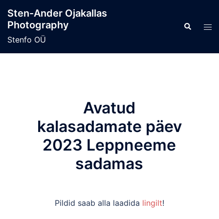
Skip
Sten-Ander Ojakallas
to
Photography
Search
Tog
content
men
Stenfo OÜ
Avatud
kalasadamate päev
2023 Leppneeme
sadamas
Pildid saab alla laadida
lingilt
!