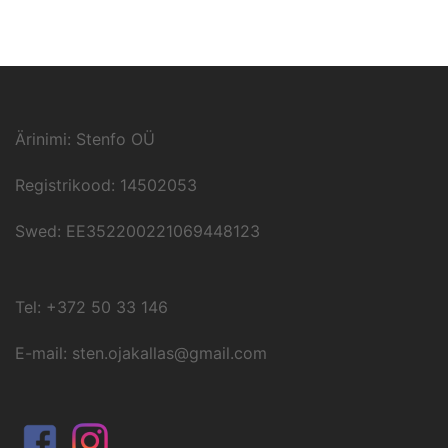
Ärinimi: Stenfo OÜ
Registrikood: 14502053
Swed: EE352200221069448123
Tel: +372 50 33 146
E-mail: sten.ojakallas@gmail.com