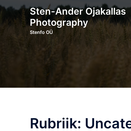
Skip
Sten-Ander Ojakallas
to
content
Photography
Stenfo OÜ
Rubriik:
Uncate