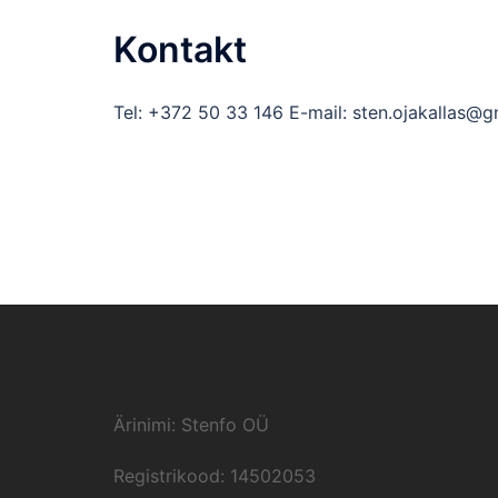
Kontakt
Tel: +372 50 33 146 E-mail: sten.ojakallas@
Ärinimi: Stenfo OÜ
Registrikood: 14502053